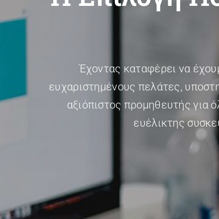
Έχοντας καταφέρει να έχου
ευχαριστημένους πελάτες, υποστη
αξιόπιστος προμηθευτής για όλ
ευέλικτης συσκε