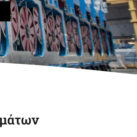
Tech Sleeves
TKM GmbH
ημάτων