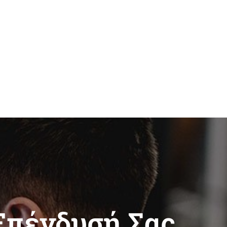
Επένδυσή Σας