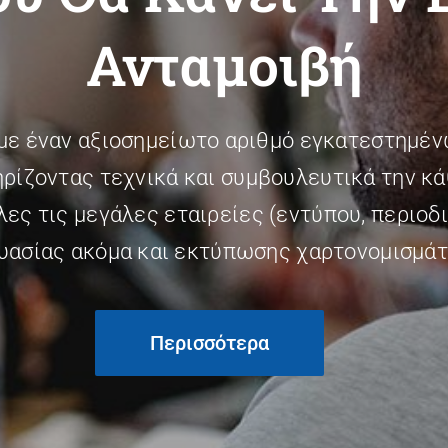
Ανταμοιβή
με έναν αξιοσημείωτο αριθμό εγκατεστημέν
ρίζοντας τεχνικά και συμβουλευτικά την κά
ες τις μεγάλες εταιρείες (εντύπου, περιοδ
υασίας ακόμα και εκτύπωσης χαρτονομισμάτ
Περισσότερα