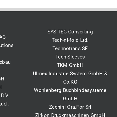
SYS TEC Converting
 AG
Tech-ni-fold Ltd.
utions
Technotrans SE
Tech Sleeves
tebau
TKM GmbH
Ulmex Industrie System GmbH &
bH
Co.KG
H
Wohlenberg Buchbindesysteme
 B.V.
GmbH
r.l.
Zechini Gra.For Srl
Zirkon Druckmaschinen GmbH