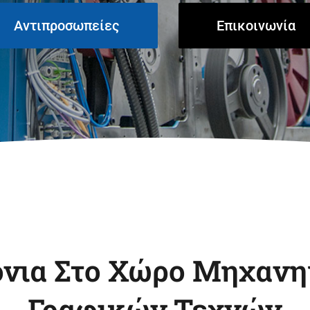
Tech-ni-fold Ltd.
Technotrans SE
Αντιπροσωπείες
Επικοινωνία
Zechini Gra.For Srl
Zirkon
Druckmaschinen
GmbH
όνια Στο Χώρο Μηχαν
Γραφικών Τεχνών