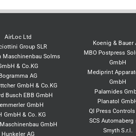
AirLoc Ltd
Koenig & Bauer
ciottini Group SLR
MBO Postpress Sol
 Maschinenbau Solms
GmbH
GmbH & Co.KG
Mediprint Appara
Bogramma AG
GmbH
öttcher GmbH & Co.KG
Palamides Gm
rd Busch EBB GmbH
Planatol Gmb
emmerler GmbH
QI Press Controls
H GmbH & Co. KG
SCS Automaberg s.
 Maschinenbau GmbH
Smyth S.r.l.
Hunkeler AG