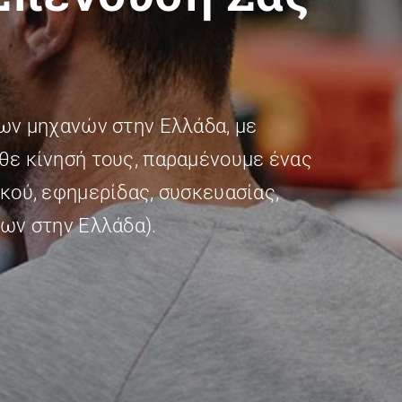
ων μηχανών στην Ελλάδα, με
θε κίνησή τους, παραμένουμε ένας
ικού, εφημερίδας, συσκευασίας,
ων στην Ελλάδα).