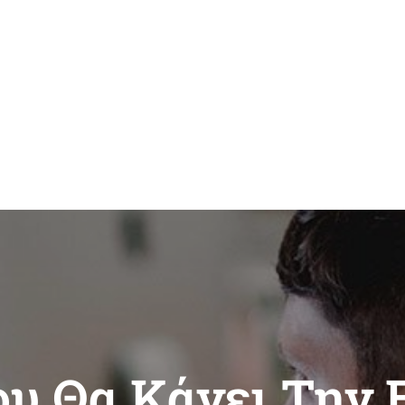
ου Θα Κάνει Την 