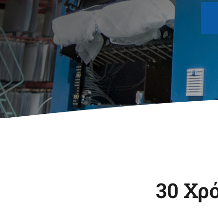
Stratis Pallets
SYS TEC
Converting
Ulmex Industrie
Wohlenberg
System GmbH &
Buchbindesysteme
Co.KG
GmbH
30 Χρ