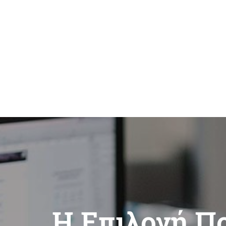
Η Επιλογή Π