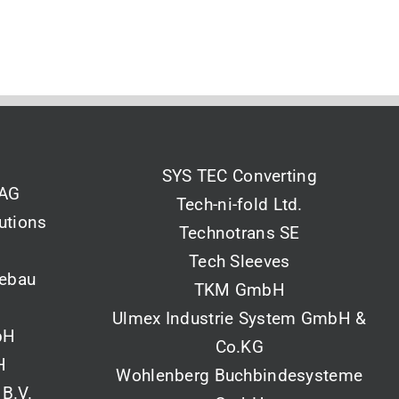
SYS TEC Converting
 AG
Tech-ni-fold Ltd.
utions
Technotrans SE
Tech Sleeves
tebau
TKM GmbH
Ulmex Industrie System GmbH &
bH
Co.KG
H
Wohlenberg Buchbindesysteme
 B.V.