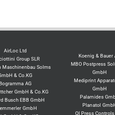
AirLoc Ltd
Koenig & Bauer
ciottini Group SLR
MBO Postpress Sol
 Maschinenbau Solms
GmbH
GmbH & Co.KG
Mediprint Appara
Bogramma AG
GmbH
öttcher GmbH & Co.KG
Palamides Gm
rd Busch EBB GmbH
Planatol Gmb
emmerler GmbH
QI Press Controls