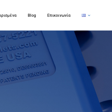
ιρισμένα
Blog
Επικοινωνία
Felix Böttcher
Gerhard Busch EBB
GmbH & Co. KG
GmbH
Koenig & Bauer AG
MBO Postpress
Solutions GmbH
SCS Automaberg
Smyth S.r.l.
srl