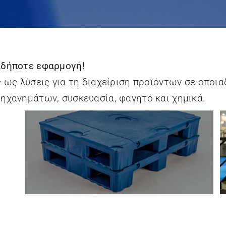
Tech-ni-fold Ltd.
Technotrans SE
Zechini Gra.For Srl
Zirkon
Druckmaschinen
αδήποτε εφαρμογή!
GmbH
ως λύσεις για τη διαχείριση προϊόντων σε οποια
μηχανημάτων, συσκευασία, φαγητό και χημικά.