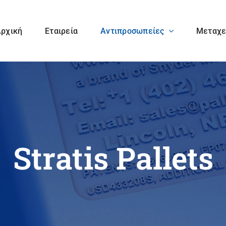
ρχική
Εταιρεία
Αντιπροσωπείες
Μεταχε
Baumann
Bogramma AG
Maschinenbau
Solms GmbH & Co.
KG
Hohner
Hunkeler AG
Stratis Pallets
Maschinenbau
GmbH
Planatol GmbH
QI Press Controls
B.V.