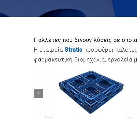
Stratis Pallets
SYS TEC
Converting
Ulmex Industrie
Wohlenberg
System GmbH &
Buchbindesysteme
Παλλέτες που δινουν λύσεις σε οποι
Co.KG
GmbH
Η εταιρεία
Stratis
προσφέρει παλέτες 
φαρμακευτική βιομηχανία, εργαλεία 