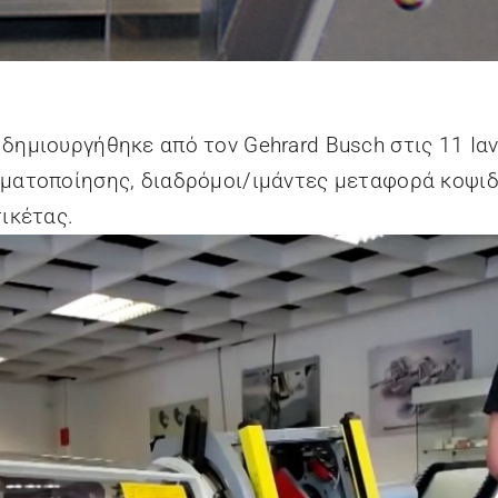
Tech-ni-fold Ltd.
Technotrans SE
Zechini Gra.For Srl
Zirkon
Druckmaschinen
δημιουργήθηκε από τον Gehrard Busch στις 11 Ια
GmbH
ματοποίησης, διαδρόμοι/ιμάντες μεταφορά κοψιδ
ικέτας.