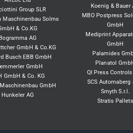
Koenig & Bauer
ciottini Group SLR
MBO Postpress Sol
 Maschinenbau Solms
GmbH
GmbH & Co.KG
Mediprint Appara
Bogramma AG
GmbH
öttcher GmbH & Co.KG
Palamides Gm
rd Busch EBB GmbH
Planatol Gmb
emmerler GmbH
QI Press Controls
H GmbH & Co. KG
SCS Automaberg s.
 Maschinenbau GmbH
Smyth S.r.l.
Hunkeler AG
Stratis Pallet