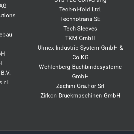
 AG
Tech-ni-fold Ltd.
utions
Technotrans SE
Tech Sleeves
tebau
TKM GmbH
Ulmex Industrie System GmbH &
bH
Co.KG
H
Wohlenberg Buchbindesysteme
 B.V.
GmbH
r.l.
Zechini Gra.For Srl
Zirkon Druckmaschinen GmbH
s