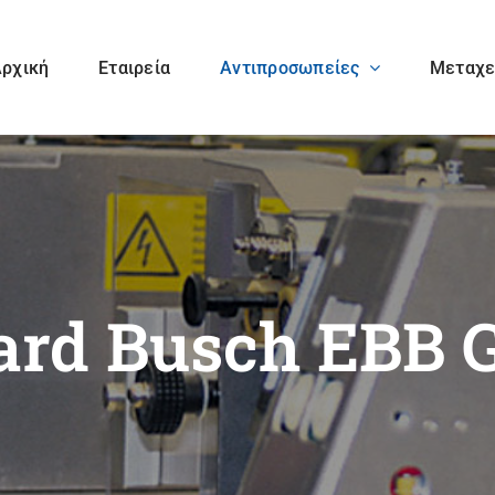
ρχική
Εταιρεία
Αντιπροσωπείες
Μεταχε
Baumann
Bogramma AG
Maschinenbau
Solms GmbH & Co.
KG
Hohner
Hunkeler AG
ard Busch EBB
Maschinenbau
GmbH
Planatol GmbH
QI Press Controls
B.V.