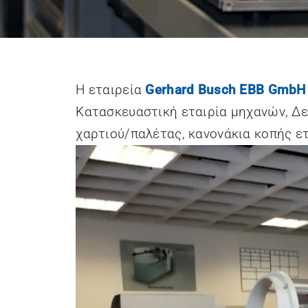
Stratis Pallets
SYS TEC
Converting
Ulmex Industrie
Wohlenberg
System GmbH &
Buchbindesysteme
Η εταιρεία
Gerhard Busch EBB GmbH
Co.KG
GmbH
Κατασκευαστική εταιρία μηχανών, Δε
χαρτιού/παλέτας, κανονάκια κοπής ετ