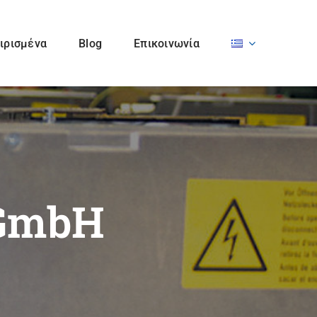
ιρισμένα
Blog
Επικοινωνία
Felix Böttcher
Gerhard Busch EBB
GmbH & Co. KG
GmbH
Koenig & Bauer AG
MBO Postpress
 GmbH
Solutions GmbH
SCS Automaberg
Smyth S.r.l.
srl